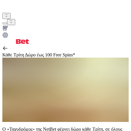
Κάθε Τρίτη Δώρο έως 100 Free Spins*
Ο «Ταχυδρόμος» της NetBet φέρνει δώρο κάθε Τρίτη, σε όλους