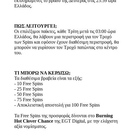
εκπληρωμένες το βράδυ της Δευτέρας στις 23:59 ώρα
Ελλάδος.
ΠΩΣ ΛΕΙΤΟΥΡΓΕΙ;
Οι επιλέξιμοι παίκτες, κάθε Τρίτη μετά τις 03:00 ώρα
Ελλάδος, θα λάβουν μια περιστροφή για τον Τροχό
των Spins και εφόσον έχουν διαθέσιμη περιστροφή, θα
μπορούν να γυρίσουν τον Τροχό πατώντας στο κέντρο
του.
ΤΙ ΜΠΟΡΩ ΝΑ ΚΕΡΔΙΣΩ;
Τα διαθέσιμα βραβεία είναι τα εξής:
- 10 Free Spins
- 25 Free Spins
- 50 Free Spins
- 75 Free Spins
- Αποκλειστική αποστολή για 100 Free Spins
Τα Free Spins της προσφοράς δίνονται στο
Burning
Hot Clover Chance
της EGT Digital, με την ελάχιστη
αξία νομίσματος.