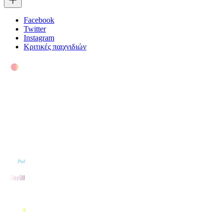
Facebook
Twitter
Instagram
Κριτικές παιχνιδιών