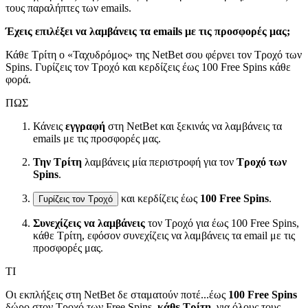
τους παραλήπτες των emails.
Έχεις επιλέξει να λαμβάνεις τα emails με τις προσφορές μας;
Κάθε Τρίτη ο «Ταχυδρόμος» της NetBet σου φέρνει τον Τροχό των
Spins. Γυρίζεις τον Τροχό και κερδίζεις έως 100 Free Spins κάθε
φορά.
ΠΩΣ
Κάνεις
εγγραφή
στη NetBet και ξεκινάς να λαμβάνεις τα
emails με τις προσφορές μας.
Την Τρίτη
λαμβάνεις μία περιστροφή για τον
Τροχό των
Spins
.
και κερδίζεις έως
100 Free Spins
.
Γυρίζεις τον Τροχό
Συνεχίζεις να λαμβάνεις
τον Τροχό για έως 100 Free Spins,
κάθε Τρίτη, εφόσον συνεχίζεις να λαμβάνεις τα email με τις
προσφορές μας.
ΤΙ
Οι εκπλήξεις στη NetBet δε σταματούν ποτέ...έως
100 Free Spins
δώρο στον Τροχό των Free Spins,
κάθε Τρίτη
, για όλους τους