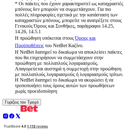
* Οι παίκτες που έχουν χαρακτηριστεί ως καταχραστές
μπόνους δεν μπορούν να συμμετάσχουν. Για πιο
πολλές πληροφορίες σχετικά με την κατάσταση των
καταχραστών μπόνους, μπορείτε να ανατρέξετε στους
Γενικούς Όρους και Συνθήκες, παράγραφοι 14.25,
14.26, 14.5.1
Η προώθηση υπόκειται στους
Όρους και
Προϋποθέσεις
του NetBet Καζίνο.
H NetBet διατηρεί το δικαίωμα να αποκλείσει παίκτες
που θα επιχειρήσουν να συμμετάσχουν στην
προώθηση με πολλαπλούς λογαριασμούς.
Απαγορεύεται αυστηρά η συμμετοχή στην προώθηση
με πολλαπλούς λογαριασμούς ή λογαριασμούς τρίτων.
Η NetBet διατηρεί το δικαίωμα να ακυρώσει ή να
τροποποιήσει τους όρους αυτών των προωθήσεων
χωρίς προειδοποίηση
Γυρίζεις τον Τροχό