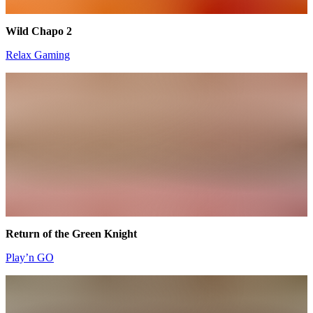
Wild Chapo 2
Relax Gaming
Return of the Green Knight
Play’n GO