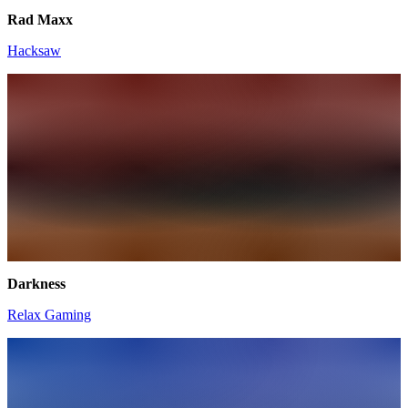
Rad Maxx
Hacksaw
Darkness
Relax Gaming