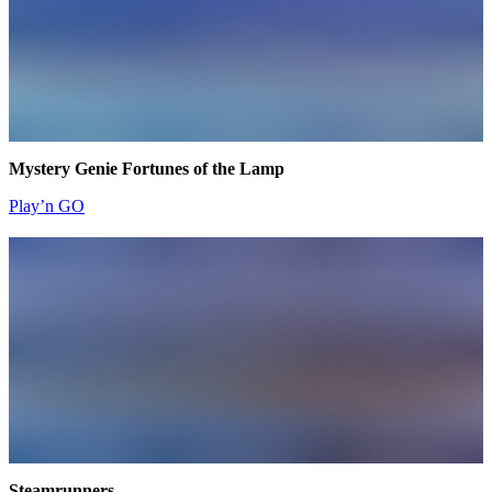
Mystery Genie Fortunes of the Lamp
Play’n GO
Steamrunners