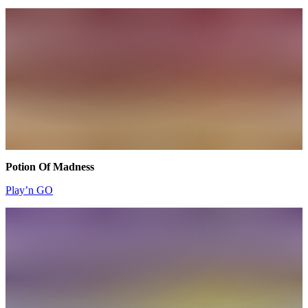
Potion Of Madness
Play’n GO