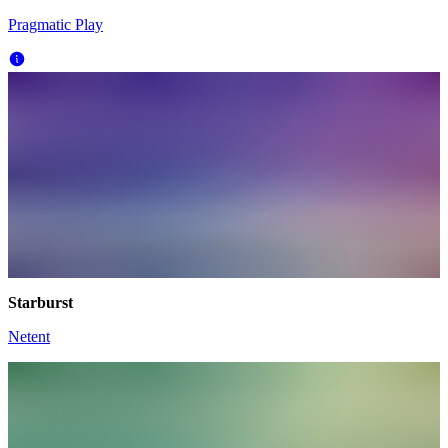
Pragmatic Play
Starburst
Netent