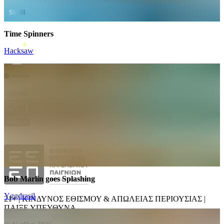
Time Spinners
Hacksaw
Bob Marlin goes Splashing
Yggdrasil
21+ | ΚΙΝΔΥΝΟΣ ΕΘΙΣΜΟΥ & ΑΠΩΛΕΙΑΣ ΠΕΡΙΟΥΣΙΑΣ |
ΠΑΙΞΕ ΥΠΕΥΘΥΝΑ