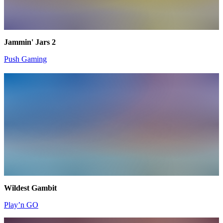
Jammin' Jars 2
Push Gaming
Wildest Gambit
Play’n GO