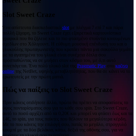
Sweet Craze
Slot Sweet Craze
Ένα απίστευτα διασκεδαστικό
slot
με πλέγμα 7 επί 7 και πάρα
πολλή ζάχαρη, το Sweet Craze έχει εξαιρετικά καρτουνίστικα
γραφικά που θα ζήλευε και το πιο φτασμένο στούντιο κινουμένων
σχεδίων στο Χόλιγουντ. Η εύθυμη μουσική επένδυση του και ο
γλυκούλης πρωταγωνιστής που κρατάει πάντα μια σακούλα γεμάτη
με τα αγαπημένα του γλυκά είναι συνέχεια δίπλα σου
προσπαθώντας να σε μυήσει στον κόσμο του, με ό,τι αυτό
συνεπάγεται. Ένα πολύ γλυκό slot της
Pragmatic Play
στο
καζινο
online
της NetBet, υψηλής μεταβλητότητας, που θα σε κάνει να το
ερωτευτείς με την πρώτη ματιά.
Πώς να παίξεις το Slot Sweet Craze
Πριν κάνεις οτιδήποτε άλλο, πρώτα θα πρέπει να αποφασίσεις το
ύψος πονταρίσματος σου για το κάθε σου spin. Στο Sweet Craze,
αυτό το ποσό αρχίζει από τα 0,20€ και μπορεί να φτάσει έως και τα
14€, το spin, για τους παίκτες που θέλουν τα μεγαλύτερα κέρδη.
Με το που κάνεις την επιλογή σου, πατάς το μεγάλο, στρογγυλό
κουμπί με τα δύο βελάκια, κάτω, δεξιά της οθόνης σου, για να
αρχίσεις τη γλυκιά σου περιπέτεια.