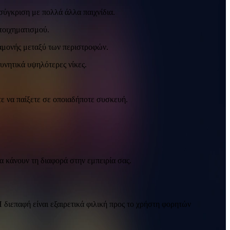
σύγκριση με πολλά άλλα παιχνίδια.
στοιχηματισμού.
ναμονής μεταξύ των περιστροφών.
υνητικά υψηλότερες νίκες.
ίτε να παίξετε σε οποιαδήποτε συσκευή.
α κάνουν τη διαφορά στην εμπειρία σας.
Η διεπαφή είναι εξαιρετικά φιλική προς το χρήστη φορητών