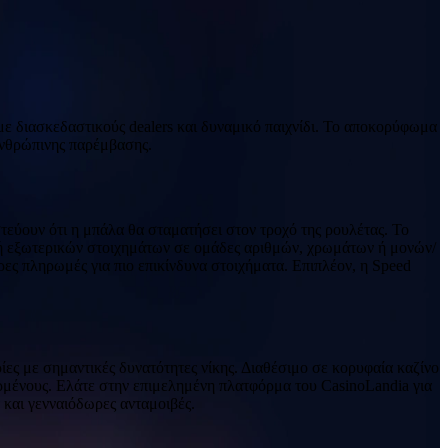
 με διασκεδαστικούς
dealers
και δυναμικό παιχνίδι. Το αποκορύφωμα
ανθρώπινης παρέμβασης.
τεύουν ότι η μπάλα θα σταματήσει στον τροχό της ρουλέτας. Το
 ή εξωτερικών στοιχημάτων σε ομάδες αριθμών, χρωμάτων ή μονών/
ρες πληρωμές για πιο επικίνδυνα στοιχήματα. Επιπλέον, η
Speed
​​
ες με σημαντικές δυνατότητες νίκης. Διαθέσιμο σε κορυφαία καζίνο
φερμένους. Ελάτε στην επιμελημένη πλατφόρμα του
CasinoLandia
για
και γενναιόδωρες ανταμοιβές.