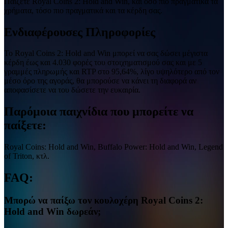
Παίζετε Royal Coins 2: Hold and Win, και όσο πιο πραγματικά τα
χρήματα, τόσο πιο πραγματικά και τα κέρδη σας.
Ενδιαφέρουσες Πληροφορίες
Το Royal Coins 2: Hold and Win μπορεί να σας δώσει μέγιστα
κέρδη έως και 4.030 φορές του στοιχηματισμού σας και με 5
γραμμές πληρωμής και RTP στο 95,64%, λίγο υψηλότερο από τον
μέσο όρο της αγοράς, θα μπορούσε να κάνει τη διαφορά αν
αποφασίσετε να του δώσετε την ευκαιρία.
Παρόμοια παιχνίδια που μπορείτε να
παίξετε:
Royal Coins: Hold and Win, Buffalo Power: Hold and Win, Legend
of Triton, κτλ.
FAQ:
Μπορώ να παίξω τον κουλοχέρη Royal Coins 2:
Hold and Win δωρεάν;