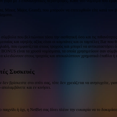
ν γύρο με 3 επαναληπτικές περιστροφές. Κάθε νέο νόμισμα που εμφανί
, Minor, Major, Grand), που μπορούν να επιτευχθούν είτε κατά τον β
μίσματα.
 σύμβολα που βελτιώνουν τόσο την αισθητική όσο και τις πιθανότητε
μεσαίας και υψηλής αξίας είναι οι καμπάνες και οι ταμπέλες Bar πο
 δηλαδή, που εμφανίζεται στους τροχούς και μπορεί να αντικαταστήσει
ία BONUS είναι τα χρυσά νομίσματα, τα οποία χρησιμεύουν σαν σύμβ
α κλειδώνουν στους τροχούς και αποκαλύπτουν χρηματικά έπαθλα ή στ
τές Συσκευές
 δεν βρίσκεστε στο σπίτι σας, τότε δεν χρειάζεται να ανησυχείτε, γιατ
ο απολαμβάνετε και εν κινήσει.
ο παιχνίδι ή όχι, η NetBet σας δίνει πλέον την ευκαιρία να το δοκιμ