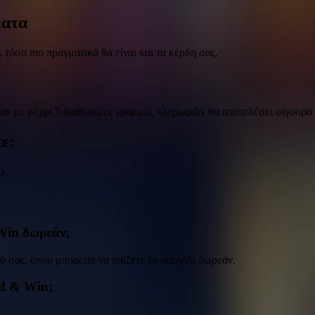
ματα
 τόσο πιο πραγματικά θα είναι και τα κέρδη σας.
αι με μέχρι 5 διαθέσιμες γραμμές πληρωμών θα αποτελέσει σίγουρα έ
ε:
λ.
Win δωρεάν;
 σας, όπου μπορείτε να παίξετε το παιχνίδι δωρεάν.
ld & Win;