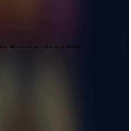
ναν από τα πιο δημοφιλή slots της NetBet.