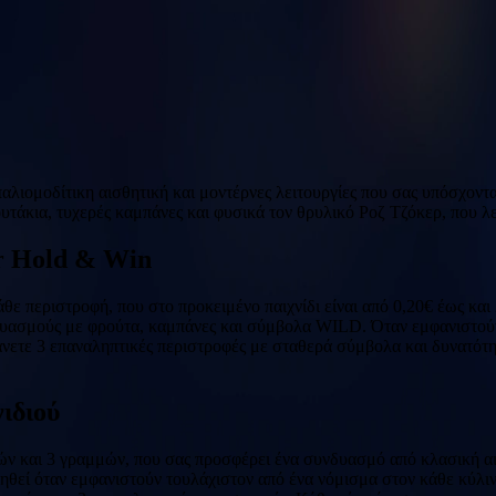
αλιομοδίτικη αισθητική και μοντέρνες λειτουργίες που σας υπόσχοντα
υτάκια, τυχερές καμπάνες και φυσικά τον θρυλικό Ροζ Τζόκερ, που 
r Hold & Win
θε περιστροφή, που στο προκειμένο παιχνίδι είναι από 0,20€ έως και 
συνδυασμούς με φρούτα, καμπάνες και σύμβολα WILD. Όταν εμφανιστού
ετε 3 επαναληπτικές περιστροφές με σταθερά σύμβολα και δυνατότητα
ιδιού
χών και 3 γραμμών, που σας προσφέρει ένα συνδυασμό από κλασική αι
ηθεί όταν εμφανιστούν τουλάχιστον από ένα νόμισμα στον κάθε κύλιν