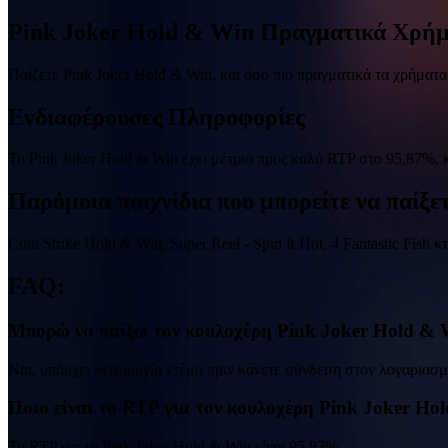
Pink Joker Hold & Win Πραγματικά Χρή
Παίζετε Pink Joker Hold & Win, και όσο πιο πραγματικά τα χρήματα,
Ενδιαφέρουσες Πληροφορίες
Το Pink Joker Hold & Win έχει μέτριο προς καλό RTP στο 95,87%, κ
Παρόμοια παιχνίδια που μπορείτε να παίξετ
Coin Strike Hold & Win, Super Reel - Spin It Hot, 4 Fantastic Fish κτ
FAQ:
Μπορώ να παίξω τον κουλοχέρη Pink Joker Hold & 
Ναι, υπάρχει λειτουργία ντέμο πριν κάνετε σύνδεση στον λογαριασμό
Ποιο είναι το RTP για τον κουλοχέρη Pink Joker Ho
Το RTP για το Pink Joker Hold & Win είναι 95,87%.