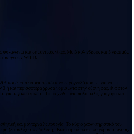
ι ψυχαγωγία και σημαντικές νίκες. Με 3 κυλίνδρους και 3 γραμμές,
λειτουργεί ως WILD.
20€ και έπειτα πατάτε το κόκκινο στρογγυλό κουμπί για να
ν 3 ή και περισσότερα χρυσά νομίσματα στην οθόνη σας, ένα στον
 για μεγάλα τζάκποτ. Το παιχνίδι είναι πολύ απλό, γρήγορο και
σθητική και μοντέρνα λειτουργία. Το κύριο χαρακτηριστικό του
δρο (3 τουλάχιστον δηλαδή). Κατά τη διάρκεια του γύρου μπόνους,