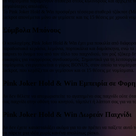
τα νομίσματα παραμένουν σταθερά στους κυλίνδρους και αρχίζετε το
μεγαλύτερες απολαβές.
Το Pink Joker Hold & Win προσφέρει τέσσερα σταθερά τζάκποτ (Mini
Jackpot απονέμεται μόνο αν γεμίσετε και τις 15 θέσεις με χρυσά νο
Σύμβολα Μπόνους
Ο κουλοχέρης Pink Joker Hold & Win έχει μια ποικιλία από διάφορα
παραδοσιακά κεράσια, λεμόνια, πορτοκάλια και δαμάσκηνα, ενώ τα 
παίρνει το όνομα του από τον τίτλο του παιχνιδιού, τον ροζ τζόκερ
ευκαιρίες για νικηφόρους συνδυασμούς. Σημαντικά για τη λειτουργ
νομίσματα, ενεργοποιείται ο γύρος BONUS, στον οποίο τα νομίσματ
Jackpot, που κερδίζεται αν γεμίσουν και οι 15 θέσεις με νομίσματα.
Pink Joker Hold & Win Εμπειρία σε Φορη
Αν δεν θέλετε να αποχωριστείτε το αγαπημένο σας παιχνίδι ούτε όταν
σας παιχνίδι στην οθόνη του κινητού, τάμπλετ ή λάπτοπ σας για να τ
Pink Joker Hold & Win Δωρεάν Παιχνίδι
Αν δεν έχετε κατασταλάξει ακόμα για το αν πρέπει να παίξετε αυτό τ
να πάρετε μια ιδέα χωρίς κανένα απολύτως ρίσκο.