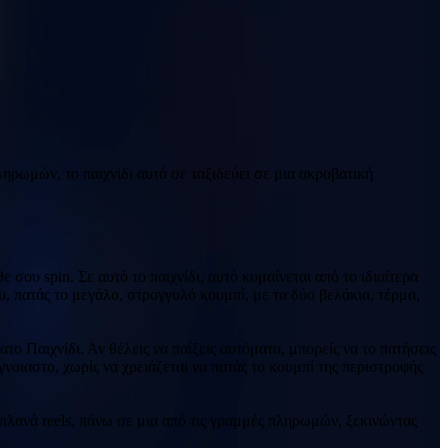
ληρωμών, το παιχνίδι αυτό σε ταξιδεύει σε μια ακροβατική
ε σου spin. Σε αυτό το παιχνίδι, αυτό κυμαίνεται από το ιδιαίτερα
υ, πατάς το μεγάλο, στρογγυλό κουμπί, με τα δύο βελάκια, τέρμα,
ο Παιχνίδι. Αν θέλεις να παίξεις αυτόματα, μπορείς να το πατήσεις
γνοιαστο, χωρίς να χρειάζεται να πατάς το κουμπί της περιστροφής
πλανά reels, πάνω σε μια από τις γραμμές πληρωμών, ξεκινώντας