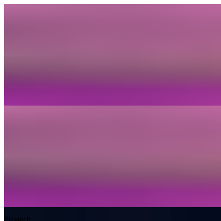
Playtech