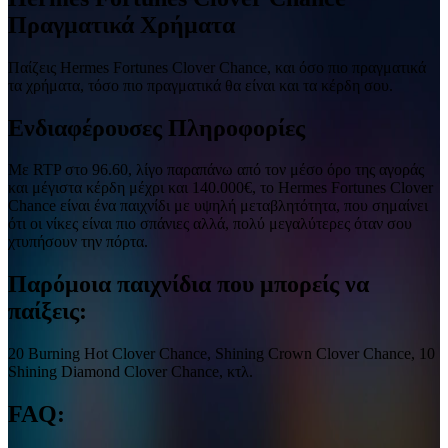
Πραγματικά Χρήματα
Παίζεις Hermes Fortunes Clover Chance, και όσο πιο πραγματικά
τα χρήματα, τόσο πιο πραγματικά θα είναι και τα κέρδη σου.
Ενδιαφέρουσες Πληροφορίες
Με RTP στο 96.60, λίγο παραπάνω από τον μέσο όρο της αγοράς
και μέγιστα κέρδη μέχρι και 140.000€, το Hermes Fortunes Clover
Chance είναι ένα παιχνίδι με υψηλή μεταβλητότητα, που σημαίνει
ότι οι νίκες είναι πιο σπάνιες αλλά, πολύ μεγαλύτερες όταν σου
χτυπήσουν την πόρτα.
Παρόμοια παιχνίδια που μπορείς να
παίξεις:
20 Burning Hot Clover Chance, Shining Crown Clover Chance, 10
Shining Diamond Clover Chance, κτλ.
FAQ: