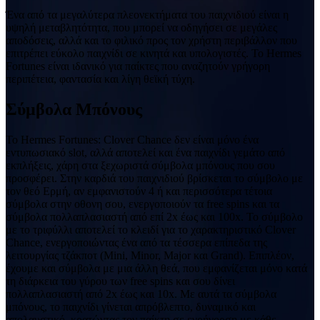
Ένα από τα μεγαλύτερα πλεονεκτήματα του παιχνιδιού είναι η
υψηλή μεταβλητότητα, που μπορεί να οδηγήσει σε μεγάλες
αποδόσεις, αλλά και το φιλικό προς τον χρήστη περιβάλλον που
επιτρέπει εύκολο παιχνίδι σε κινητά και υπολογιστές. Το Hermes
Fortunes είναι ιδανικό για παίκτες που αναζητούν γρήγορη
περιπέτεια, φαντασία και λίγη θεϊκή τύχη.
Σύμβολα Μπόνους
Το Hermes Fortunes: Clover Chance δεν είναι μόνο ένα
εντυπωσιακό slot, αλλά αποτελεί και ένα παιχνίδι γεμάτο από
εκπλήξεις, χάρη στα ξεχωριστά σύμβολα μπόνους που σου
προσφέρει. Στην καρδιά του παιχνιδιού βρίσκεται το σύμβολο με
τον θεό Ερμή, αν εμφανιστούν 4 ή και περισσότερα τέτοια
σύμβολα στην οθονη σου, ενεργοποιούν τα free spins και τα
σύμβολα πολλαπλασιαστή από επί 2x έως και 100x. Το σύμβολο
με το τριφύλλι αποτελεί το κλειδί για το χαρακτηριστικό Clover
Chance, ενεργοποιώντας ένα από τα τέσσερα επίπεδα της
λειτουργίας τζάκποτ (Mini, Minor, Major και Grand). Επιπλέον,
έχουμε και σύμβολα με μια άλλη θεά, που εμφανίζεται μόνο κατά
τη διάρκεια του γύρου των free spins και σου δίνει
πολλαπλασιαστή από 2x έως και 10x. Με αυτά τα σύμβολα
μπόνους, το παιχνίδι γίνεται απρόβλεπτο, δυναμικό και
απολαυστικό, κρατώντας τον παίκτη σε εγρήγορση με κάθε