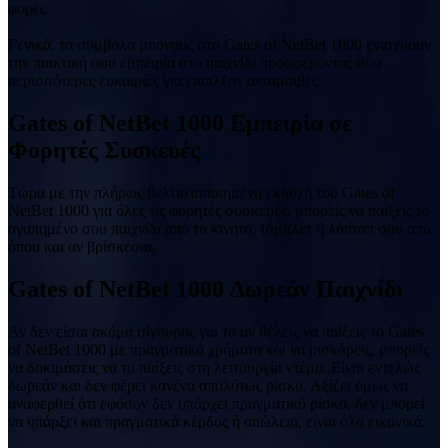
φορές.
Γενικά, τα σύμβολα μπόνους στο Gates of NetBet 1000 ενισχύουν
την παικτική σου εμπειρία στο παιχνίδι προσφέροντας σου
περισσότερες ευκαιρίες για επιπλέον ανταμοιβές.
Gates of NetBet 1000 Εμπειρία σε
Φορητές Συσκευές
Τώρα με την πλήρως βελτιστοποιημένη εκδοχή του Gates of
NetBet 1000 για όλες τις φορητές συσκευές, μπορείς να παίξεις το
αγαπημένο σου παιχνίδι από το κινητό, τάμπλετ ή λάπτοπ σου από
όπου και αν βρίσκεσαι.
Gates of NetBet 1000 Δωρεάν Παιχνίδι
Αν δεν είσαι ακόμα σίγουρος για το αν θέλεις να παίξεις το Gates
of NetBet 1000 με πραγματικά χρήματα και να ρισκάρεις, μπορείς
να δοκιμάσεις να το παίξεις στη λειτουργία ντέμο. Είναι εντελώς
δωρεάν και δεν φέρει κανένα απολύτως ρίσκο. Αξίζει όμως να
αναφερθεί ότι εφόσον δεν υπάρχει πραγματικό ρίσκο, δεν μπορεί
να υπάρξει και πραγματικά κέρδος ή απώλεια, είναι όλα εικονικά.