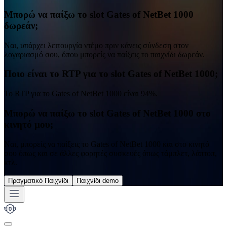
Μπορώ να παίξω το slot Gates of NetBet 1000
δωρεάν;
Ναι, υπάρχει λειτουργία ντέμο πριν κάνεις σύνδεση στον
λογαριασμό σου, όπου μπορείς να παίξεις το παιχνίδι δωρεάν.
Ποιο είναι το RTP για το slot Gates of NetBet 1000;
Το RTP για το Gates of NetBet 1000 είναι 94%.
Μπορώ να παίξω το slot Gates of NetBet 1000 στο
κινητό μου;
Ναι, μπορείς να παίξεις το Gates of NetBet 1000 και στο κινητό
σου όπως και σε άλλες φορητές συσκευές όπως τάμπλετ, λάπτοπ,
κτλ.
Πραγματικό Παιχνίδι
Παιχνίδι demo