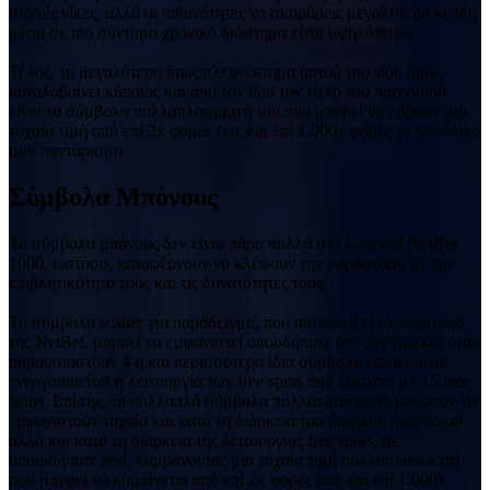
συχνές νίκες, αλλά οι πιθανότητες να σκοράρεις μεγαλύτερα κέρδη
μέσα σε πιο σύντομο χρονικό διάστημα είναι υψηλότερες.
Τέλος, το μεγαλύτερο ίσως πλεονέκτημα αυτού του slot, όπως
καταλαβαίνει κάποιος και από τον ίδιο τον τίτλο του παιχνιδιού
είναι τα σύμβολα πολλαπλασιαστή του που μπορεί να λάβουν μια
τυχαία τιμή από επί 2x φορές έως και επί 1.000x φορές το συνολικό
σου ποντάρισμα.
Σύμβολα Μπόνους
Τα σύμβολα μπόνους δεν είναι πάρα πολλά στο Gates of NetBet
1000, ωστόσο, καταφέρνουν να κλέψουν την παράσταση με την
επιβλητικότητα τους και τις δυνατότητες τους.
Το σύμβολο scatter για παράδειγμα, που απεικονίζει το λογότυπο
της NetBet, μπορεί να εμφανιστεί οπουδήποτε στο πλέγμα και όταν
παρουσιαστούν 4 ή και περισσότερα ίδια σύμβολα scatter, τότε
ενεργοποιείται η λειτουργία των free spins που ξεκινάει με 15 free
spins. Επίσης, τα πολλαπλά σύμβολα πολλαπλασιαστή μπορούν να
εμφανιστούν τυχαία και κατά τη διάρκεια του βασικού παιχνιδιού
αλλά και κατά τη διάρκεια της λειτουργίας free spins, σε
οποιοδήποτε reel, λαμβάνοντας μια τυχαία τιμή πολλαπλασιαστή
που μπορεί να κυμαίνεται από επί 2x φορές έως και επί 1.000x