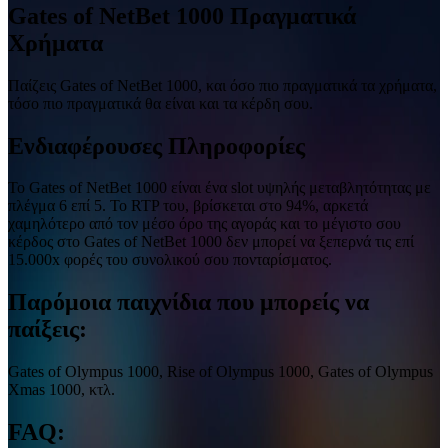
Gates of NetBet 1000 Πραγματικά
Χρήματα
Παίζεις Gates of NetBet 1000, και όσο πιο πραγματικά τα χρήματα,
τόσο πιο πραγματικά θα είναι και τα κέρδη σου.
Ενδιαφέρουσες Πληροφορίες
Το Gates of NetBet 1000 είναι ένα slot υψηλής μεταβλητότητας με
πλέγμα 6 επί 5. Το RTP του, βρίσκεται στο 94%, αρκετά
χαμηλότερο από τον μέσο όρο της αγοράς και το μέγιστο σου
κέρδος στο Gates of NetBet 1000 δεν μπορεί να ξεπερνά τις επί
15.000x φορές του συνολικού σου πονταρίσματος.
Παρόμοια παιχνίδια που μπορείς να
παίξεις:
Gates of Olympus 1000, Rise of Olympus 1000, Gates of Olympus
Xmas 1000, κτλ.
FAQ: