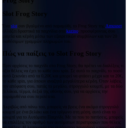
Frog Story
Slot Frog Story
Ένα
slot
σαν βγαλμένο από παραμύθι, το Frog Story της
Amusnet
αλλάζει δραστικά τα παιχνίδια στο
kazino
, προσφέροντας σου
μαγεία και κέρδη μέσω των εξαιρετικών συμβόλων και των 20
διαθέσιμων γραμμών πληρωμών του.
Πώς να παίξεις το Slot Frog Story
Πριν αρχίσεις το παιχνίδι στο Frog Story, θα πρέπει να διαλέξεις τι
αξία θέλεις να έχει το κάθε σου spin. Σε αυτό το παιχνίδι, το ποσό
αυτό ξεκινάει από τα 0,20€ και μπορεί να φτάσει μέχρι και τα 20€,
το κάθε spin, για όποιον αναζητά μεγαλύτερα κέρδη. Όταν λάβεις
την απόφαση σου, πατάς το μεγάλο, στρογγυλό κουμπί, με τα δύο
βελάκια, τέρμα, δεξιά της οθόνης σου, για να αρχίσεις την
παραμυθένια σου περιπέτεια.
Ακριβώς από πάνω του, μπορείς να βρεις ένα ακόμα στρογγυλό
κουμπί με ένα βελάκι και ένα τρίγωνο στη μέση, αυτό είναι το
κουμπί για το Αυτόματο Παιχνίδι. Με το που το πατήσεις, μπορείς
να επιλέξεις τον αριθμό των αυτόματων περιστροφών που θέλεις
να παίξεις. Η λειτουργία του αυτόματου παιχνιδιού μπορεί να σου