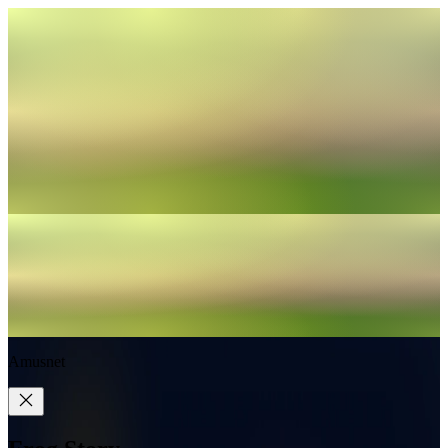
Amusnet