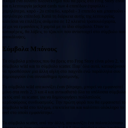
Ακόμα ένα δυνατό πλεονέκτημα που θα βρεις στο Frog Story είναι
και η λειτουργία jackpot cards των 4 επιπέδων (τριφύλλι -
χαμηλότερο, καρό - 2ο επίπεδο, καρδιά - 3 επιπεδο και μπαστούνι -
υψηλότερο επίπεδο). Κατά τη διάρκεια αυτής της λειτουργίας,
καλείσαι να επιλέξεις ανάμεσα σε 12 κλειστά τραπουλόχαρτα,
μέχρι να εμφανίσεις 3 χαρτιά με το ίδιο σύμβολο. Όταν το
καταφέρεις, θα λάβεις το τζακπότ που αντιστοιχεί στο σύμβολο που
αποκάλυψες.
Σύμβολα Μπόνους
Τα σύμβολα μπόνους που θα βρεις στο Frog Story είναι μόνο 2, το
σύμβολο wild και το σύμβολο scatter. Παρ’ όλα αυτά, καταφέρνουν
να προσθέσουν μια άλλη αίγλη στο παιχνίδι ενώ παράλληλα σου
δημιουργούν ένα συναίσθημα προσμονής.
Το σύμβολο wild απεικονίζει έναν βάτραχο, μπορεί να εμφανιστεί
μόνο στα reels 2, 3 και 4 και αντικαθιστά όλα τα υπόλοιπα σύμβολα
εκτός από τα scatter, για να δημιουργήσει πολλαπλούς
κερδοφόρους συνδυασμούς. Την πρώτη φορά που θα εμφανιστεί το
σύμβολο wild στο πλέγμα, επεκτείνεται και καλύπτει ολόκληρο το
reel στο οποίο εμφανίστηκε.
Το σύμβολο scatter, από την άλλη, απεικονίζει ένα πολυτελέστατο
κάστρο και όταν εμφανιστούν 3, 4 ή 5 ίδια σύμβολα τότε λαμβάνεις