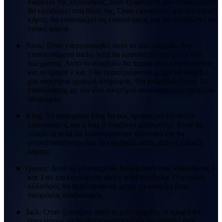
διάρκεια της λειτουργίας, όταν εμφανιστεί μια ειδική κάρτα,
θα κλειδώσει στη θέση της. Όταν εμφανιστεί μια νέα ειδική
κάρτα, θα επαναφέρει τις επαναλήψεις και θα κλειδώσει την
ειδική κάρτα.
●
Άσος: Όταν ενεργοποιηθεί αυτό το μίνι παιχνίδι, ένα
επεκτεινόμενο
sticky
wild
θα εμφναιστεί στη μέση του
πλέγματος. Αυτό το σύμβολο θα παραμείνει στη θέση του
και οι τροχοί 1 και 3 θα περιστρέφονται μέχρι να υπάρξει
μια νικητήρια γραμμή πληρωμής. Θα υπάρξουν 2 έως 10
επαναλήψεις με τον ίδιο νικητήριο συνδυασμό με επιπλέον
πληρωμές.
●
King
: Το
mini
-
game
king
θα σας προσφέρει επιπλέον
επαναλήψεις και 2 έως 9 σύμβολα μπαλαντέρ. Αυτά τα
σύμβολα
wild
θα λειτουργήσουν κανονικά και θα
αντικαταστήσουν όλα τα σύμβολα εκτός από τις ειδικές
κάρτες.
●
Queen
: Αυτό το μίνι-παιχνίδι θα καλύψει τους κυλίνδρους 1
και 3 σε επεκτεινόμενα
sticky
wild
σύμβολα. Ο μεσαίος
κύλινδρος θα περιστρέφεται μέχρι να υπάρξει ένας
νικηφόρος συνδυασμός.
●
Jack
: Όταν ξεκινήσει αυτό το μίνι παιχνίδι, οι τροχοί θα
συνεχίσουν να περιστρέφονται μέχρι να υπάρξει ένας