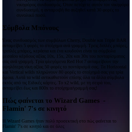
νικηφόρος συνδυασμός. Όταν πετύχετε αυτόν τον νικηφόρο
συνδυασμό, η ανταμοιβή θα αυξηθεί κατά 30 φορές το
συνολικό ποσό.
Σύμβολα Μπόνους
Ένας συνδυασμός των συμβόλων
Cherry
,
Double
και
Triple
BAR
ανταμείβει 5 φορές το στοίχημα ανά γραμμή. Τρεις διπλές μπάρες,
τριπλές μπάρες, κεράσια και ένα κουδούνι είναι τα σύμβολα
μεσαίου κέρδους αξίας 10
x
, 15
x
, 20
x
και 30
x
του πονταρίσματος
σας ανά γραμμή. Τρία φλεγόμενα
Red
Hot
7 ανταμείβουν την
υψηλότερη νίκη αξίας 50 φορές το ποντάρισμά σας. Τα
Horizontal
και
Vertical
wilds
πληρώνουν 80 φορές το στοίχημά σας για τρία
όμοια. Αυτά τα
wild
αντικαθιστούν επίσης όλα τα άλλα σύμβολα
εκτός από τις Ειδικές κάρτες. Το
x
2
wild
, με τη σειρά του,
ανταμείβει έως και 800
x
το στοίχημα/γραμμή σας!
Πώς φαίνεται το
Wizard
Games
-
Flamin
' 7'
s
σε κινητό
Η
Wizard
Games
ήταν πολύ προσεκτική στο πώς φαίνεται το
Flamin
' 7'
s
σε κινητό και σε όλες