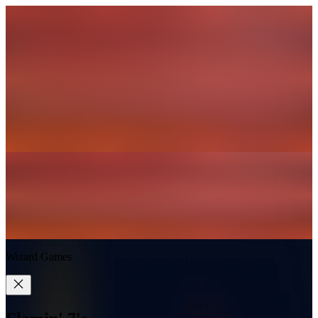
Wizard Games