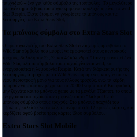
παιχνιδιού – ένα για κάθε σύμβολο της τράπουλας. Το μεγαλύτερο
πλεονέκτημα βέβαια του συγκεκριμένου κουλοχέρη είναι το
wild
Star
Respin
. Είστε έτοιμοι να γνωρίσετε τα μπόνους και τις
λειτουργίες του Extra Stars Slot;
Τα μπόνους σύμβολα στο Extra Stars Slot
Ο πρωταγωνιστής του Extra Stars Slot είναι χωρίς αμφιβολία το
Wild
Star
σύμβολο που μπορεί να εμφανιστεί στους κεντρικούς
ο
ο
ο
τροχούς, δηλαδή τον 2
, 3
και 4
κύλινδρο. Όταν εμφανιστεί ένα
Wild
Star
, όλα τα σύμβολα του τροχού γίνονται
wild
, και
ενεργοποιείται η λειτουργία
Respin
. Κατά την διάρκεια αυτής της
λειτουργίας, ο τροχός με τα
Wild
Stars
παραμένει, και γίνεται εκ
νέου περιστροφή μόνο για τους άλλους τροχούς, ενώ τα κέρδη
μπορούν να φτάσουν μέχρι και τα 20.000 νομίσματα! Και φυσικά,
μην ξεχνάτε και το μπόνους
game
με τα μεγάλα Τζάκποτ, το οποίο
ενεργοποιείται τυχαία όταν εμφανίζεται το “
Jackpot
Cards
”
μπόνους σύμβολο στους τροχούς. Στο μπόνους παιχνίδι του
Τζάκποτ, καλείστε να επιλέξετε ανάμεσα σε 12 κρυφές κάρτες, και
κερδίζετε αφού βρείτε τρεις κάρτες ίδιου συμβόλου.
Extra
Stars
Slot
Mobile