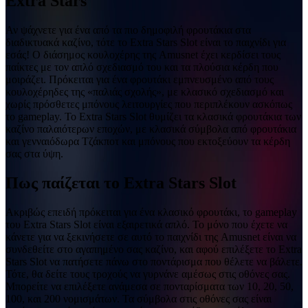
Extra Stars
Αν ψάχνετε για ένα από τα πιο δημοφιλή φρουτάκια στα
διαδικτυακά καζίνο, τότε το Extra Stars Slot είναι το παιχνίδι για
εσάς! Ο διάσημος κουλοχέρης της
Amusnet
έχει κερδίσει τους
παίκτες με τον απλό σχεδιασμό του και τα πλούσια κέρδη που
μοιράζει. Πρόκειται για ένα φρουτάκι εμπνευσμένο από τους
κουλοχέρηδες της «παλιάς σχολής», με κλασικό σχεδιασμό και
χωρίς πρόσθετες μπόνους λειτουργίες που περιπλέκουν ασκόπως
το
gameplay
. Το Extra Stars Slot θυμίζει τα κλασικά φρουτάκια των
καζίνο παλαιότερων εποχών, με κλασικά σύμβολα από φρουτάκια
και γενναιόδωρα Τζάκποτ και μπόνους που εκτοξεύουν τα κέρδη
σας στα ύψη.
Πως παίζεται το Extra Stars Slot
Ακριβώς επειδή πρόκειται για ένα κλασικό φρουτάκι, το
gameplay
του Extra Stars Slot είναι εξαιρετικά απλό. Το μόνο που έχετε να
κάνετε για να ξεκινήσετε σε αυτό το παιχνίδι της
Amusnet
είναι να
συνδεθείτε στο αγαπημένο σας καζίνο, και αφού επιλέξετε το Extra
Stars Slot να πατήσετε πάνω στο ποντάρισμα που θέλετε να βάλετε.
Τότε, θα δείτε τους τροχούς να γυρνάνε αμέσως στις οθόνες σας.
Μπορείτε να επιλέξετε ανάμεσα σε πονταρίσματα των 10, 20, 50,
100, και 200 νομισμάτων. Τα σύμβολα στις οθόνες σας είναι