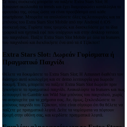
Σε ποιες συσκευές μπορείτε να παίξετε Extra Stars Slot; Η
Amusnet
ακολουθά τα
trends
και έχει διαμορφώσει κατάλληλα το
φρουτάκι της, ούτως ώστε να είναι προσβάσιμο από κάθε
smartphone
. Μπορείτε να απολαύσετε όλες τις λειτουργίες και τα
μπόνους του Extra Stars Slot
Mobile
από την
Android
ή
iOS
συσκευή σας. Γυρίστε τους τροχούς και διασκεδάστε με τα ίδια
γραφικά και ηχητικά εφέ που υπάρχουν και στην
desktop
version
του παιχνιδιού. Παίξτε
Extra
Stars
Slot
Mobile
με όλα τα
features
του παιχνιδιού και διεκδικήστε ένα από τα 4 Τζάκποτ!
Extra Stars Slot: Δωρεάν Γυρίσματα ή
Πραγματικό Παιχνίδι
Θέλετε να δοκιμάσετε το Extra Stars Slot; Η
Amusnet
διαθέτει τον
διάσημο αυτό κουλοχέρη και σε
demo
λειτουργία για δωρεάν
δοκιμή. Έτσι, μπορείτε να παίξετε Extra Stars Slot δωρεάν πριν
ξεκινήσετε το πραγματικό παιχνίδι. Ανακαλύψτε τα
features
και πως
λειτουργεί το
Gamble
και
Wild
Star
μπόνους του παιχνιδιού, χωρίς
να ανησυχείτε για τα χρήματα σας. Αν, όμως, ξεκλειδώσετε το
μπόνους παιχνίδι του Τζάκποτ, τότε είναι σίγουρο ότι θα θέλετε να
παίζετε με πραγματικά λεφτά. Δείτε τα νομίσματα να πέφτουν
βροχή στην οθόνη σας, και κερδίστε πραγματικά λεφτά.