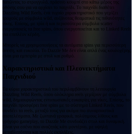
πατώντας το στρογγυλό, πράσινο κουμπί στο κάτω μέρος της
οθόνης σου για να αρχίσει το παιχνίδι. Το παιχνίδι διαθέτει
Dazzling Wild Reels, ένα τυχαίο χαρακτηριστικό που γεμίζει
τροχούς με σύμβολα wild, αυξάνοτας θεαματικά τις πιθανότητες
νίκης. Επίσης, με τρία ή και περισσότερα σύμβολα scatter
ενεργοποιείς τα free spins, όπου ενεργοποιείται και το Linked Reels
για επιπλέον κέρδη.
Μπορείς να χρησιμοποιήσεις τα αυτόματα spins για περισσότερη
άνεση, και ευκολία. Το Dazzle Me δεν είναι απλά ένας κουλοχέρης,
είναι μια εμπειρία με στυλ και ρυθμό.
Χαρακτηριστικά και Πλεονεκτήματα
Παιχνιδιού
Τα κύρια χαρακτηριστικά του περιλαμβάνουν τη λειτουργία
Dazzling Wild Reels, όπου ολόκληρα reels γεμίζουν με σύμβολα
wild, δημιουργώντας εντυπωσιακές ευκαιρίες για νίκες. Επίσης, το
παιχνίδι προσφέρει free spins με το σύστημα Linked Reels, που
συνδέει τα reels, μεταξύ τους για ακόμα πιο συναρπαστικά
αποτελέσματα. Με ζωντανά γραφικά, πολύτιμους λίθους και
γρήγορο gameplay, το Dazzle Me συνδυάζει στυλ και δυναμική.
Είναι για εσένα που αναζητάς κάτι μοντέρνο, με υψηλή
μεταβλητότητα και πολλές εκπλήξεις.