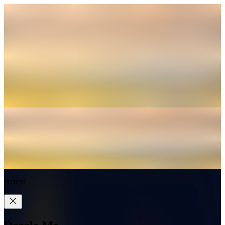
Netent