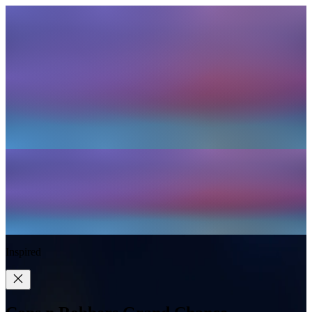
Inspired