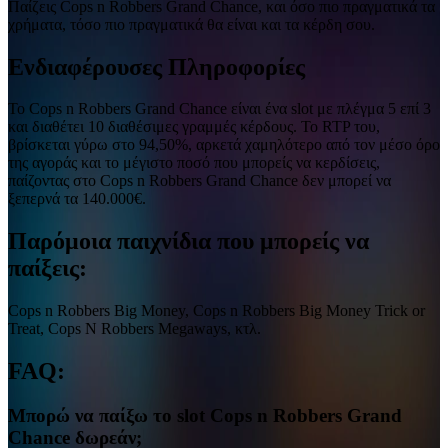
Παίζεις Cops n Robbers Grand Chance, και όσο πιο πραγματικά τα
χρήματα, τόσο πιο πραγματικά θα είναι και τα κέρδη σου.
Ενδιαφέρουσες Πληροφορίες
Το Cops n Robbers Grand Chance είναι ένα slot με πλέγμα 5 επί 3
και διαθέτει 10 διαθέσιμες γραμμές κέρδους. Το RTP του,
βρίσκεται γύρω στο 94,50%, αρκετά χαμηλότερο από τον μέσο όρο
της αγοράς και το μέγιστο ποσό που μπορείς να κερδίσεις,
παίζοντας στο Cops n Robbers Grand Chance δεν μπορεί να
ξεπερνά τα 140.000€.
Παρόμοια παιχνίδια που μπορείς να
παίξεις:
Cops n Robbers Big Money, Cops n Robbers Big Money Trick or
Treat, Cops N Robbers Megaways, κτλ.
FAQ:
Μπορώ να παίξω το slot Cops n Robbers Grand
Chance δωρεάν;