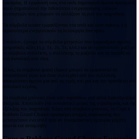
ευκαιρίας. Η εμφάνισή τους στα reels δημιουργεί άμεσα προσμονή,
αφού σηματοδοτεί την πιθανότητα ενεργοποίησης ειδικών
λειτουργιών που μπορούν να αλλάξουν τη ροή του παιχνιδιού.
Τα σύμβολα scatter εμφανίζονται στα reels και όταν πιάσεις 3 ή
περισσότερα ενεργοποιούν τη λειτουργία free spins.
Επιπλέον, έχουμε τα σύμβολα μετρητών που εμφανίζουν άμεσες
χρηματικές αξίες (π.χ. 1x, 2x, 5x, κλπ.) και αν εμφανιστούν μαζί με
το σύμβολο συλλέκτη, ο συλλέκτης τα μαζεύει και τα προσθέτει
στη συνολική σου νίκη.
Τέλος, το σύμβολο grand chance μπορεί να εμφανιστεί σε
οποιοδήποτε γύρο και όταν συλλεχθεί από τον συλλέκτη,
αποκαλύπτει άμεσα μια από τις τιμές στο pot και την προσθέτει στο
συνολικό κέρδος.
Τα σύμβολα μπόνους είναι κάτι παραπάνω από απλά διακοσμητικά
στοιχεία. Αποτελούν ένα ουσιαστικό μέρος της στρατηγικής και της
εξέλιξης του παιχνιδιού. Χάρη στα σύμβολα μπόνους, το Cops n
Robbers Grand Chance προσφέρει στιγμές κορύφωσης που
μετατρέπουν ένα απλό spin σε συναρπαστική εμπειρία γεμάτη
αγωνία και ανταμοιβή.
Cops n Robbers Grand Chance Εμπειρία