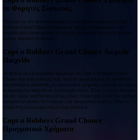
σε Φορητές Συσκευές
Τώρα με τη νέα βελτιστοποιημένη εκδοχή του παιχνιδιού Cops n
Robbers Grand Chance μπορείς να παίξεις το αγαπημένο σου
παιχνίδι από όποια φορητή συσκευή επιθυμείς. Είτε αυτό λέγεται
κινητό, τάμπλετ ή λάπτοπ.
Cops n Robbers Grand Chance Δωρεάν
Παιχνίδι
Αν θέλεις να εξοικειωθείς πρώτα με το Cops n Robbers Grand
Chance και τους κανόνες του, προτού προχωρήσεις σε κατάθεση
και ρισκάρεις παίζοντας με πραγματικά χρήματα, μπορείς να παίξεις
το αγαπημένο παιχνίδι σε λειτουργία ντέμο. Είναι εντελώς δωρεάν
και δεν φέρει κανένα απολύτως ρίσκο. Προσοχή! Όταν δεν υπάρχει
πραγματικό ρίσκο, δεν υπάρχει και πραγματικό κέρδος. Όλα τα
κέρδη στη λειτουργία ντέμο είναι εικονικά.
Cops n Robbers Grand Chance
Πραγματικά Χρήματα