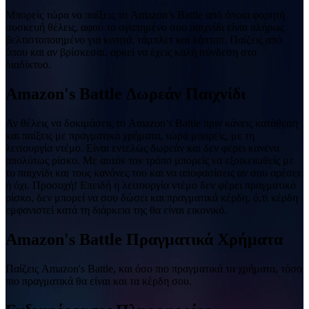
Μπορείς τώρα να παίξεις το Amazon’s Battle από όποια φορητή
συσκευή θέλεις, αφού το αγαπημένο σου παιχνίδι είναι πλήρως
βελτιστοποιημένο για κινητά, τάμπλετ και λάπτοπ. Παίζεις από
όπου και αν βρίσκεσαι, αρκεί να έχεις καλή σύνδεση στο
διαδίκτυο.
Amazon's Battle Δωρεάν Παιχνίδι
Αν θέλεις να δοκιμάσεις το Amazon’s Battle πριν κάνεις κατάθεση
και παίξεις με πραγματικά χρήματα, τώρα μπορείς, με τη
λειτουργία ντέμο. Είναι εντελώς δωρεάν και δεν φέρει κανένα
απολύτως ρίσκο. Με αυτόν τον τρόπο μπορείς να εξοικειωθείς με
το παιχνίδι και τους κανόνες του και να αποφασίσεις αν σου αρέσει
ή όχι. Προσοχή! Επειδή η λειτουργία ντέμο δεν φέρει πραγματικό
ρίσκο, δεν μπορεί να σου δώσει και πραγματικά κέρδη, ό,τι κέρδη
εμφανιστεί κατά τη διάρκεια της θα είναι εικονικό.
Amazon's Battle Πραγματικά Χρήματα
Παίζεις Amazon's Battle, και όσο πιο πραγματικά τα χρήματα, τόσο
πιο πραγματικά θα είναι και τα κέρδη σου.