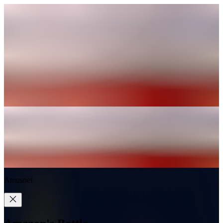
Amusnet