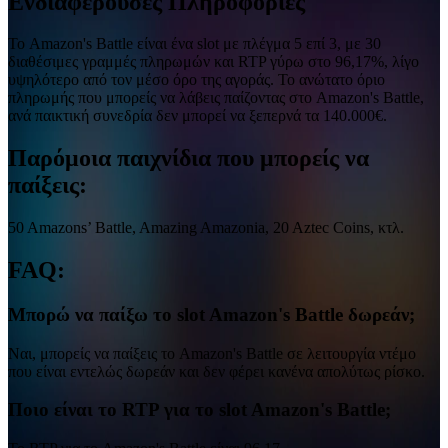
Ενδιαφέρουσες Πληροφορίες
Το Amazon's Battle είναι ένα slot με πλέγμα 5 επί 3, με 30
διαθέσιμες γραμμές πληρωμών και RTP γύρω στο 96,17%, λίγο
υψηλότερο από τον μέσο όρο της αγοράς. Το ανώτατο όριο
πληρωμής που μπορείς να λάβεις παίζοντας στο Amazon's Battle,
ανά παικτική συνεδρία δεν μπορεί να ξεπερνά τα 140.000€.
Παρόμοια παιχνίδια που μπορείς να
παίξεις:
50 Amazons’ Battle, Amazing Amazonia, 20 Aztec Coins, κτλ.
FAQ:
Μπορώ να παίξω το slot Amazon's Battle δωρεάν;
Ναι, μπορείς να παίξεις το Amazon's Battle σε λειτουργία ντέμο
που είναι εντελώς δωρεάν και δεν φέρει κανένα απολύτως ρίσκο.
Ποιο είναι το RTP για το slot Amazon's Battle;