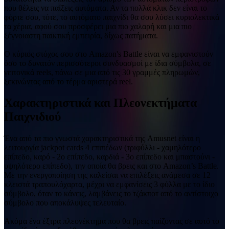
που θέλεις να παίξεις αυτόματα. Αν τα πολλά κλικ δεν είναι το
φόρτε σου, τότε, το αυτόματο παιχνίδι θα σου λύσει κυριολεκτικά
τα χέρια, αφού σου προσφέρει μια πιο χαλαρή και μια πιο
ξέγνοιαστη παικτική εμπειρία, δίχως πατήματα.
Ο κύριος στόχος σου στο Amazon's Battle είναι να εμφανιστούν
όσο το δυνατόν περισσότεροι συνδυασμοί με ίδια σύμβολα, σε
γειτονικά reels, πάνω σε μια από τις 30 γραμμές πληρωμών,
ξεκινώντας από το τέρμα αριστερά reel.
Χαρακτηριστικά και Πλεονεκτήματα
Παιχνιδιού
Ένα από τα πιο γνωστά χαρακτηριστικά της Amusnet είναι η
λειτουργία jackpot cards 4 επιπέδων (τριφύλλι - χαμηλότερο
επίπεδο, καρό - 2ο επίπεδο, καρδιά - 3ο επίπεδο και μπαστούνι -
υψηλότερο επίπεδο), την οποία θα βρεις και στο Amazon’s Battle.
Με την ενεργοποίηση της καλείσαι να επιλέξεις ανάμεσα σε 12
κλειστά τραπουλόχαρτα, μέχρι να εμφανίσεις 3 φύλλα με το ίδιο
σύμβολο, όταν το κάνεις, λαμβάνεις το τζάκποτ από το αντίστοιχο
σύμβολο που αποκάλυψες τελευταίο.
Ακόμα ένα έξτρα πλεονέκτημα που θα βρεις παίζοντας σε αυτό το