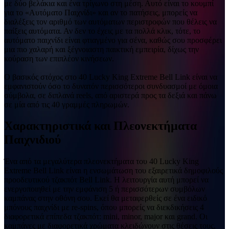
με δύο βελάκια και ένα τρίγωνο στη μέση. Αυτό είναι το κουμπί
για το «Αυτόματο Παιχνίδι» και αν το πατήσεις, μπορείς να
διαλέξεις τον αριθμό των αυτόματων περιστροφών που θέλεις να
παίξεις αυτόματα. Αν δεν το έχεις με τα πολλά κλικ, τότε, το
αυτόματο παιχνίδι είναι φτιαγμένο για σένα, καθώς σου προσφέρει
μια πιο χαλαρή και ξέγνοιαστη παικτική εμπειρία, δίχως την
κούραση των επιπλέον κινήσεων.
Ο βασικός στόχος στο 40 Lucky King Extreme Bell Link είναι να
εμφανιστούν όσο το δυνατόν περισσότεροι συνδυασμοί με όμοια
σύμβολα, σε διπλανά reels, από αριστερά προς τα δεξιά και πάνω
σε μία από τις 40 γραμμές πληρωμών.
Χαρακτηριστικά και Πλεονεκτήματα
Παιχνιδιού
Ένα από τα μεγαλύτερα πλεονεκτήματα του 40 Lucky King
Extreme Bell Link είναι η ενσωμάτωση του εξαιρετικά δημοφιλούς
προοδευτικού τζακπότ Bell Link. Η λειτουργία αυτή μπορεί να
ενεργοποιηθεί με την εμφάνιση 5 ή περισσότερων συμβόλων
καμπάνας στην οθόνη σου. Εκεί θα μεταφερθείς σε ένα ειδικό
μπόνους παιχνίδι με re-spins, όπου μπορείς να διεκδικήσεις 4
διαφορετικά επίπεδα τζακπότ: mini, minor, major και grand. Οι
καμπάνες με διαφορετικά χρώματα κλειδώνουν στις θέσεις τους,